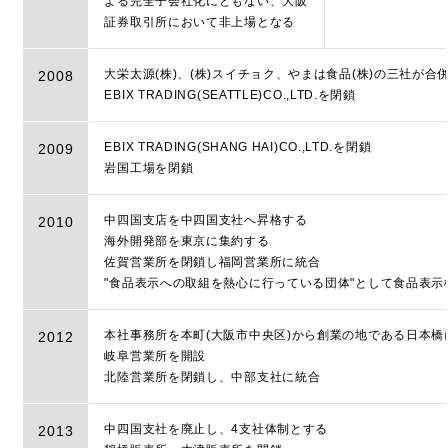
よる完全子会社化にともない、大阪
証券取引所において非上場となる
大栄太源(株)、(株)スイチョク、やまは食品(株)の三社が
2008
EBIX TRADING(SEATTLE)CO.,LTD.を閉鎖
EBIX TRADING(SHANG HAI)CO.,LTD.を閉鎖
2009
岩国工場を閉鎖
中四国支店を中四国支社へ昇格する
2010
海外開発部を東京に集約する
佐賀営業所を閉鎖し福岡営業所に統合
"食品表示への取組を熱心に行っている団体"として食品表
本社事務所を本町(大阪市中央区)から創業の地である日本橋
2012
岐阜営業所を開設
北陸営業所を閉鎖し、中部支社に統合
中四国支社を廃止し、4支社体制とする
2013