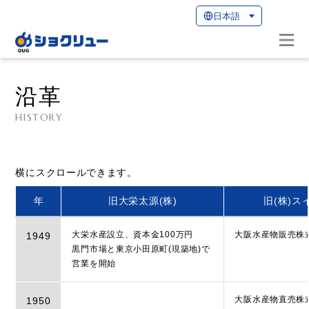
日本語
トップ
企業情報
沿革
沿革
HISTORY
年
旧大栄太源(株)
旧(株)ス
大栄水産設立、資本金100万円
大阪水産物販売株
1949
黒門市場と東京小田原町(現築地)で
営業を開始
大阪水産物直売株
1950