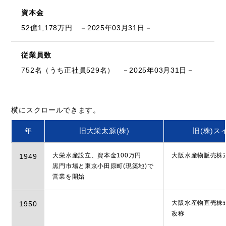
資本金
52億1,178万円 －2025年03月31日－
従業員数
752名（うち正社員529名） －2025年03月31日－
年
旧大栄太源(株)
旧(株)ス
大栄水産設立、資本金100万円
大阪水産物販売株
1949
黒門市場と東京小田原町(現築地)で
営業を開始
大阪水産物直売株
1950
改称