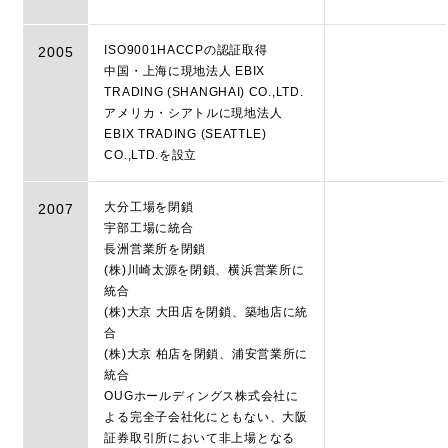
ISO9001HACCPの認証取得
2005
中国・上海に現地法人 EBIX
TRADING (SHANGHAI) CO.,LTD.
アメリカ・シアトルに現地法人
EBIX TRADING (SEATTLE)
CO.,LTD.を設立
大分工場を閉鎖
2007
宇部工場に統合
長洲営業所を閉鎖
(株)川崎太源を閉鎖、横浜営業所に
統合
(株)大京 大田店を閉鎖、築地店に統
合
(株)大京 柏店を閉鎖、浦安営業所に
統合
OUGホールディングス株式会社に
よる完全子会社化にともない、大阪
証券取引所において非上場となる